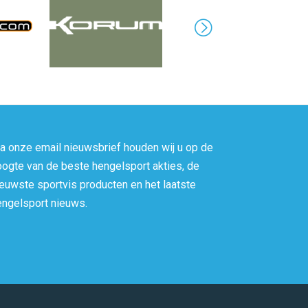
ia onze email nieuwsbrief houden wij u op de
oogte van de beste hengelsport akties, de
ieuwste sportvis producten en het laatste
engelsport nieuws.