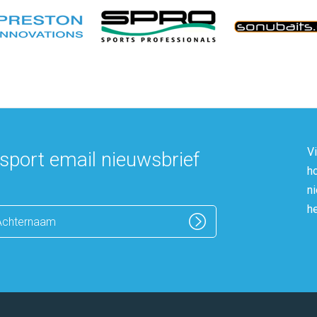
V
sport email nieuwsbrief
h
n
h