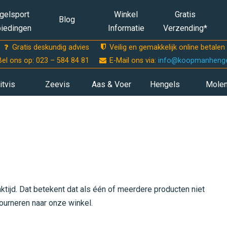
gelsport
Winkel
Gratis
Blog
iedingen
Informatie
Verzending*
Gratis deskundig advies
Veilig en gemakkelijk online betalen
Bel ons op: 023 – 584 84 81
E-Mail ons via:
info@koopmanhengel
itvis
Zeevis
Aas & Voer
Hengels
Mole
tijd. Dat betekent dat als één of meerdere producten niet
ourneren naar onze winkel.