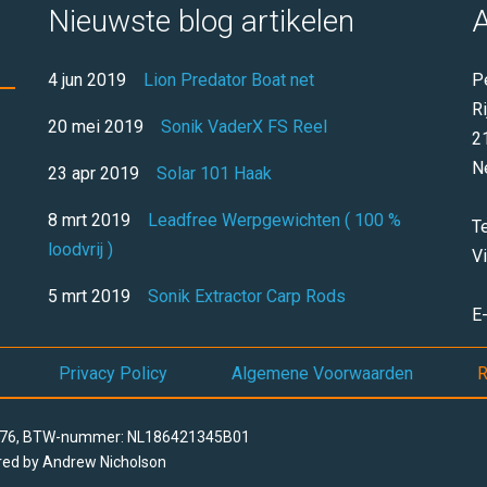
Nieuwste blog artikelen
A
4 jun 2019
Lion Predator Boat net
P
R
20 mei 2019
Sonik VaderX FS Reel
2
N
23 apr 2019
Solar 101 Haak
8 mrt 2019
Leadfree Werpgewichten ( 100 %
T
loodvrij )
V
5 mrt 2019
Sonik Extractor Carp Rods
E
Privacy Policy
Algemene Voorwaarden
R
0776, BTW-nummer: NL186421345B01
red by
Andrew Nicholson