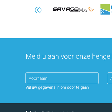
Meld u aan voor onze hengel
Enter
name
Vul uw gegevens in om door te gaan.