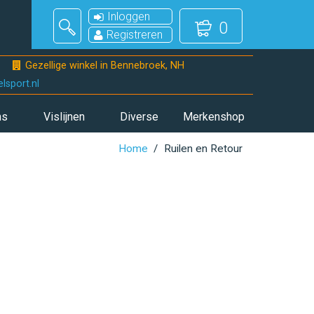
Inloggen
0
Registreren
Gezellige winkel in Bennebroek, NH
sport.nl
ns
Vislijnen
Diverse
Merkenshop
Home
Ruilen en Retour