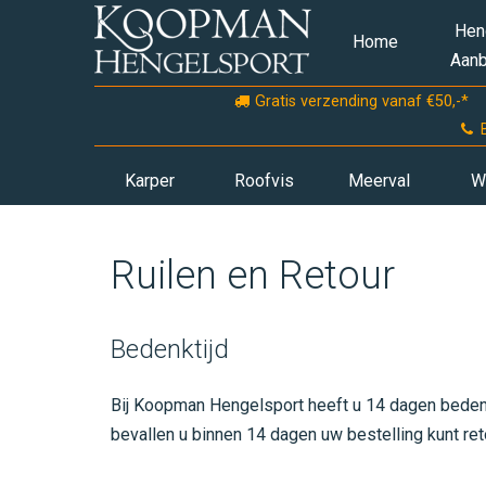
Hen
Home
Aanb
Gratis verzending vanaf €50,-*
Karper
Roofvis
Meerval
W
Ruilen en Retour
Bedenktijd
Bij Koopman Hengelsport heeft u 14 dagen bedenk
bevallen u binnen 14 dagen uw bestelling kunt ret