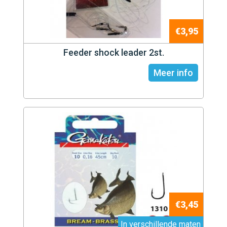
€3,95
Feeder shock leader 2st.
Meer info
€3,45
In verschillende maten