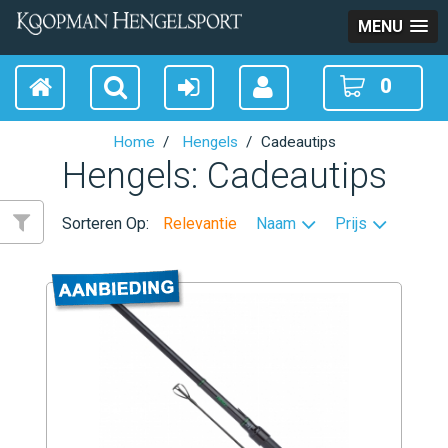
MENU
0
Home
Hengels
Cadeautips
Hengels: Cadeautips
Sorteren Op:
Relevantie
Naam
Prijs