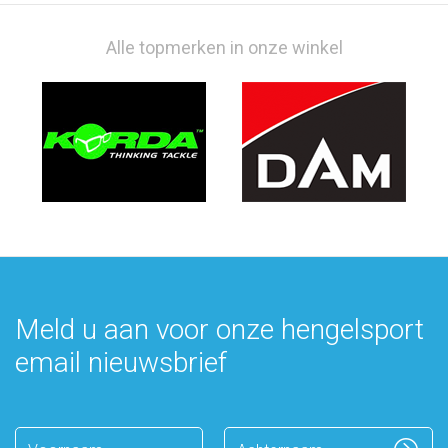
Alle topmerken in onze winkel
Meld u aan voor onze hengelsport
email nieuwsbrief
Enter