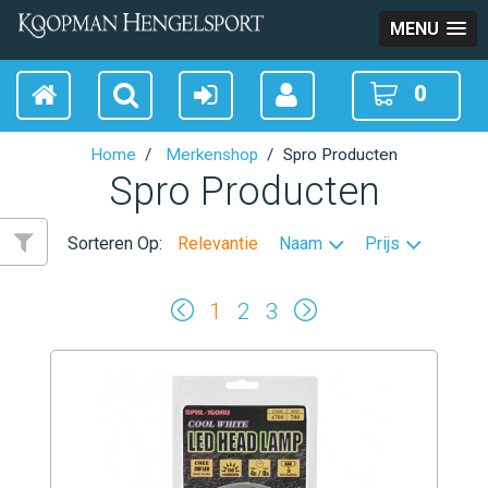
MENU
0
Home
Merkenshop
Spro Producten
Spro Producten
Sorteren Op:
Relevantie
Naam
Prijs
1
2
3