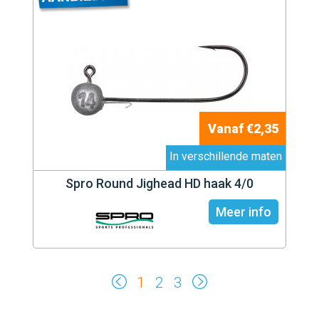
Vanaf €2,35
In verschillende maten
Spro Round Jighead HD haak 4/0
Meer info
1
2
3