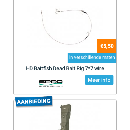
€5,50
In verschillende maten
HD Baitfish Dead Bait Rig 7*7 wire
Meer info