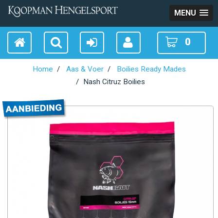
MENU
0
Home
Aas & Voer
Boilies Ready Mades
Nash Citruz Boilies